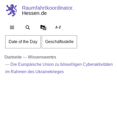
Raumfahrtkoordinator.
Hessen.de
Direkt zum Kopf der Se
Direkt zum Inhalt
Direkt zum Fuß der Sei
A-Z
Date of the Day
Geschäftsstelle
Startseite
Wissenswertes
Die Europäische Union zu böswilligen Cyberaktivitäten
im Rahmen des Ukrainekrieges