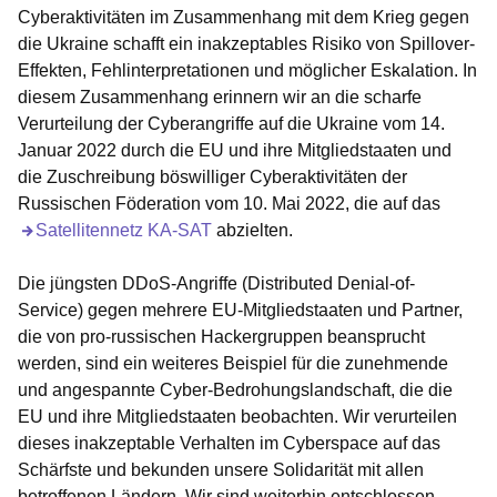
Cyberaktivitäten im Zusammenhang mit dem Krieg gegen
die Ukraine schafft ein inakzeptables Risiko von Spillover-
Effekten, Fehlinterpretationen und möglicher Eskalation. In
diesem Zusammenhang erinnern wir an die scharfe
Verurteilung der Cyberangriffe auf die Ukraine vom 14.
Januar 2022 durch die EU und ihre Mitgliedstaaten und
die Zuschreibung böswilliger Cyberaktivitäten
der
Russischen Föderation
vom 10. Mai 2022
, die auf das
Öffnet sich in einem neuen Fenster
Satellitennetz KA-SAT
abzielten.
Die jüngsten DDoS-Angriffe (Distributed Denial-of-
Service) gegen mehrere EU-Mitgliedstaaten und Partner,
die von pro-russischen Hackergruppen beansprucht
werden, sind ein weiteres Beispiel für die zunehmende
und angespannte Cyber-Bedrohungslandschaft, die die
EU und ihre Mitgliedstaaten beobachten. Wir verurteilen
dieses inakzeptable Verhalten im Cyberspace auf das
Schärfste und bekunden unsere Solidarität mit allen
betroffenen Ländern. Wir sind weiterhin entschlossen,