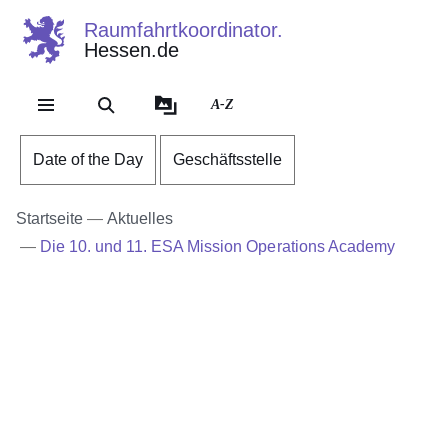
Raumfahrtkoordinator.
Hessen.de
Direkt zum Kopf der Se
Direkt zum Inhalt
Direkt zum Fuß der Sei
A-Z
Date of the Day
Geschäftsstelle
Startseite
Aktuelles
Die 10. und 11. ESA Mission Operations Academy