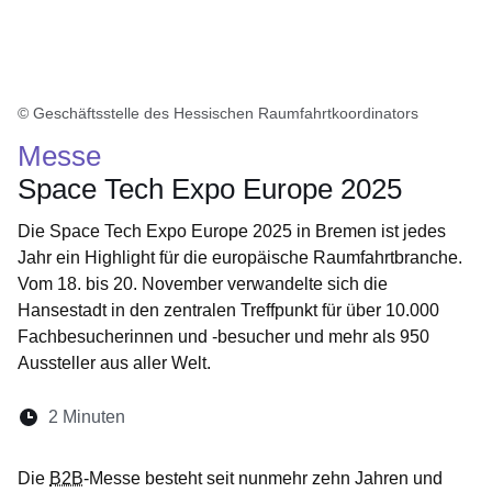
© Geschäftsstelle des Hessischen Raumfahrtkoordinators
Messe
Space Tech Expo Europe 2025
Die Space Tech Expo Europe 2025 in Bremen ist jedes
Jahr ein Highlight für die europäische Raumfahrtbranche.
Vom 18. bis 20. November verwandelte sich die
Hansestadt in den zentralen Treffpunkt für über 10.000
Fachbesucherinnen und -besucher und mehr als 950
Aussteller aus aller Welt.
Lesedauer:
2 Minuten
Öffnet sich in einem neuen Fenster
Öffnet sich in einem neuen Fenster
Öffnet sich in einem neuen Fenste
Öffnet sich in einem neuen Fe
Öffnet sich in einem neu
Die
B2B
-Messe besteht seit nunmehr zehn Jahren und