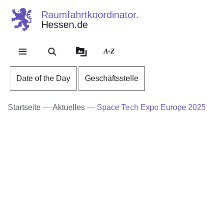
Raumfahrtkoordinator.
Hessen.de
Direkt zum Kopf der Se
Direkt zum Inhalt
Direkt zum Fuß der Sei
A-Z
Date of the Day
Geschäftsstelle
Startseite
Aktuelles
Space Tech Expo Europe 2025