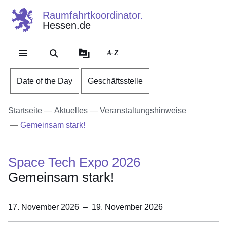
Raumfahrtkoordinator.
Hessen.de
Direkt zum Kopf der Se
Direkt zum Inhalt
Direkt zum Fuß der Sei
A-Z
Date of the Day
Geschäftsstelle
Startseite
Aktuelles
Veranstaltungshinweise
Gemeinsam stark!
Space Tech Expo 2026
Gemeinsam stark!
17. November 2026
–
19. November 2026