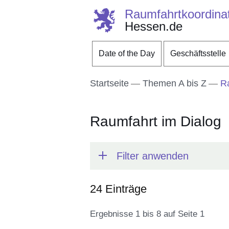
Raumfahrtkoordinat
Hessen.de
Direkt zum Kopf der S
Direkt zum Inhalt
Direkt zum Fuß der Se
Date of the Day
Geschäftsstelle
Startseite
Themen A bis Z
Ra
Raumfahrt im Dialog
Filter anwenden
24 Einträge
Ergebnisse 1 bis 8 auf Seite 1