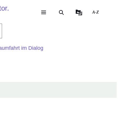
or.
A-Z
eite
ite
umfahrt im Dialog